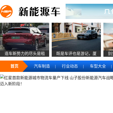
造车新势力的尽头是租
既是车评也是游记，厦
别
首页
汽车制造
|
行业动态
|
车型大全
|