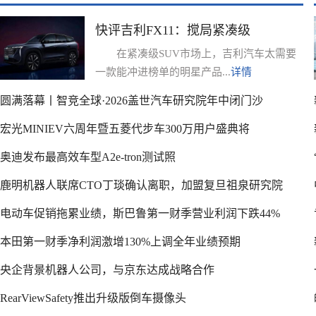
快评吉利FX11：搅局紧凑级
在紧凑级SUV市场上，吉利汽车太需要
一款能冲进榜单的明星产品...
详情
圆满落幕丨智竞全球·2026盖世汽车研究院年中闭门沙
宏光MINIEV六周年暨五菱代步车300万用户盛典将
奥迪发布最高效车型A2e-tron测试照
鹿明机器人联席CTO丁琰确认离职，加盟复旦祖泉研究院
电动车促销拖累业绩，斯巴鲁第一财季营业利润下跌44%
本田第一财季净利润激增130%上调全年业绩预期
央企背景机器人公司，与京东达成战略合作
RearViewSafety推出升级版倒车摄像头