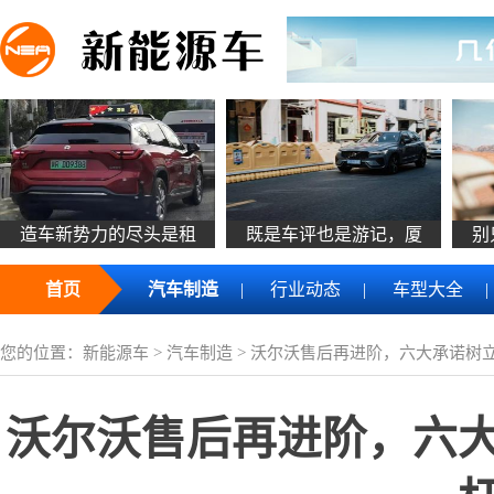
造车新势力的尽头是租
既是车评也是游记，厦
别
首页
汽车制造
|
行业动态
|
车型大全
|
您的位置：
新能源车
>
汽车制造
> 沃尔沃售后再进阶，六大承诺树
沃尔沃售后再进阶，六